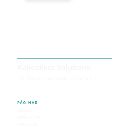
Kalicollect Solutions
Claridad en cada decisión financiera.
PÁGINAS
INICIO
SERVICIOS
PROCESO