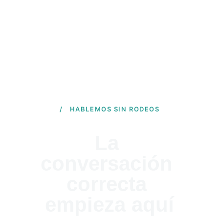
/ HABLEMOS SIN RODEOS
La 
conversación 
correcta 
empieza aquí