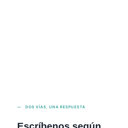
Tanto si representas una institución 
financiera como si buscas orientación 
personal, tu mensaje llega al equipo 
adecuado desde el primer momento.
— DOS VÍAS, UNA RESPUESTA
Escríbenos según 